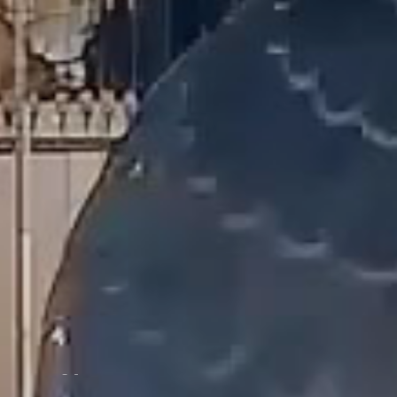
让生活更有
Enjoy a more tasteful life