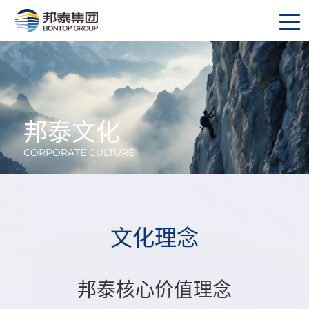
邦
泰
文
化
CORPORATE CULTURE
文
化
理
念
邦泰核心价值理念